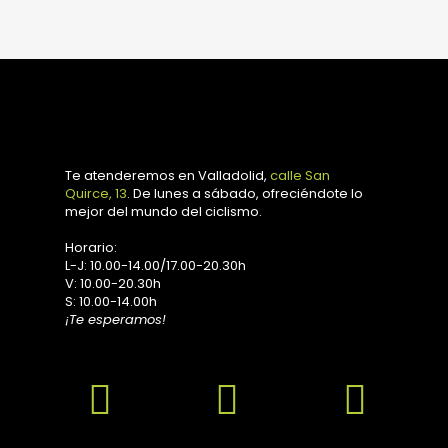
original
actual
era:
es:
58,00 €.
29,00 €.
Te atenderemos en Valladolid,
calle San
Quirce, 13
. De lunes a sábado, ofreciéndote lo
mejor del mundo del ciclismo.
Horario:
L-J: 10.00-14.00/17.00-20.30h
V: 10.00-20.30h
S: 10.00-14.00h
¡Te esperamos!