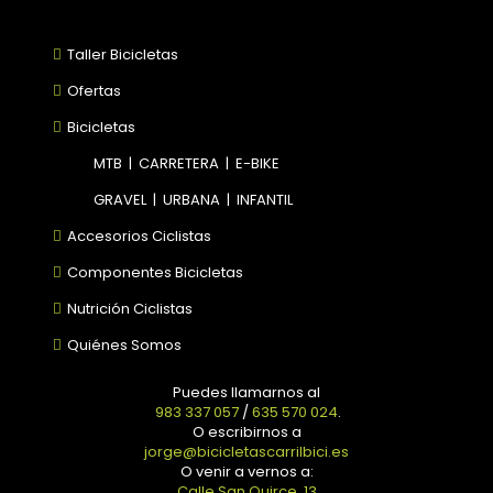
Taller Bicicletas
Ofertas
Bicicletas
MTB
|
CARRETERA
|
E-BIKE
GRAVEL
|
URBANA
|
INFANTIL
Accesorios Ciclistas
Componentes Bicicletas
Nutrición Ciclistas
Quiénes Somos
Puedes llamarnos al
983 337 057
/
635 570 024
.
O escribirnos a
jorge@bicicletascarrilbici.es
O venir a vernos a:
Calle San Quirce, 13