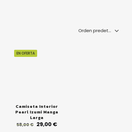
EN OFERTA
Camiseta Interior
Pearl Izumi Manga
Larga
El
El
29,00
€
58,00
€
precio
precio