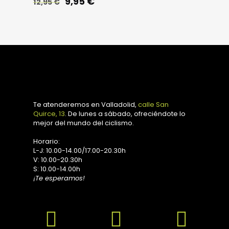
El
El
9,95
€
12,95
€
precio
precio
original
actual
era:
es:
12,95 €.
9,95 €.
Te atenderemos en Valladolid,
calle San
Quirce, 13
. De lunes a sábado, ofreciéndote lo
mejor del mundo del ciclismo.
Horario:
L-J: 10.00-14.00/17.00-20.30h
V: 10.00-20.30h
S: 10.00-14.00h
¡Te esperamos!