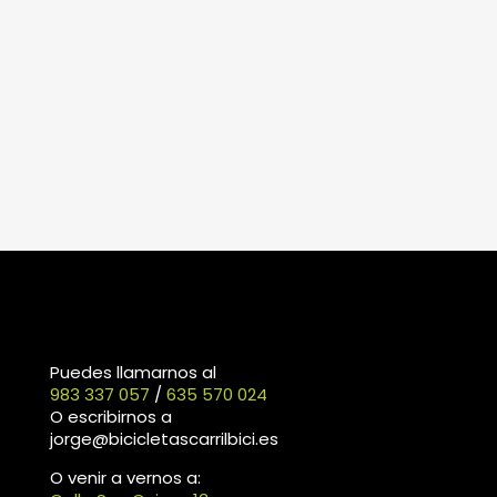
Puedes llamarnos al
983 337 057
/
635 570 024
O escribirnos a
jorge@bicicletascarrilbici.es
O venir a vernos a: