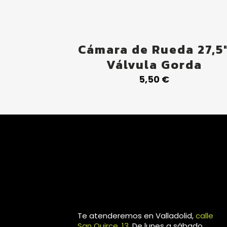
Cámara de Rueda 27,5
Válvula Gorda
5,50
€
Te atenderemos en Valladolid,
calle
San Quirce, 13
. De lunes a sábado,