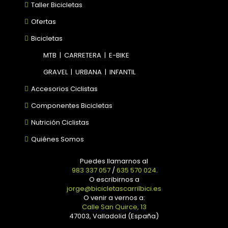
Taller Bicicletas
Ofertas
Bicicletas
MTB
|
CARRETERA
|
E-BIKE
GRAVEL
|
URBANA
|
INFANTIL
Accesorios Ciclistas
Componentes Bicicletas
Nutrición Ciclistas
Quiénes Somos
Puedes llamarnos al
983 337 057
/
635 570 024
.
O escribirnos a
jorge@bicicletascarrilbici.es
O venir a vernos a:
Calle San Quirce, 13
47003, Valladolid (España)