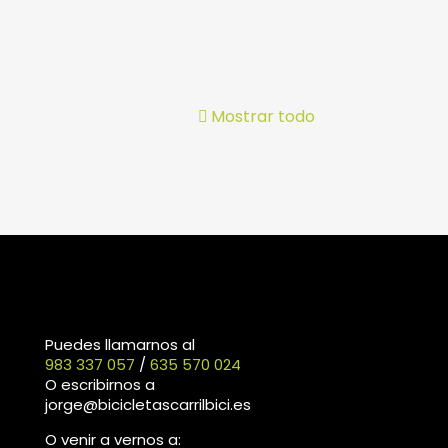
Mostrar todo
Puedes llamarnos al
983 337 057
/
635 570 024
O escribirnos a
jorge@bicicletascarrilbici.es
O venir a vernos a: